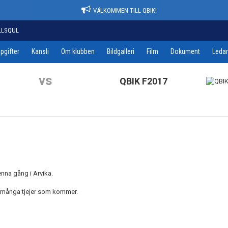
VÄLKOMMEN TILL QBIK!
LLSQUL
pgifter
Kansli
Om klubben
Bildgalleri
Film
Dokument
Leda
vs
QBIK F2017
enna gång i Arvika.
ur många tjejer som kommer.