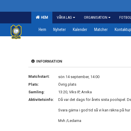
HEM
VÅRA LAG
ORGANISATION
FOTBO
Hem
Nyheter
Kalender
Matcher
Kontaktup
INFORMATION
Matchstart:
sön 14 september, 14:00
Plats:
Övrig plats
Samling:
13:20, Viks IP, Arvika
Aktivitetsinfo:
Då var det dags för årets sista poolspel. D
Svara gärna i god tid så vi kan räkna på h
Mvh /Ledarna