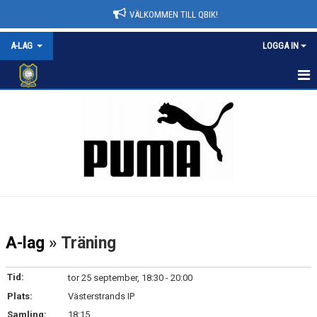
VÄLKOMMEN TILL QBIK!
A-LAG
LOGGA IN
A-LAG
NYHETER
KALENDER
MATCHER
TRUPPEN
A-lag
» Träning
BILDGALLERI
Tid:
tor 25 september, 18:30 - 20:00
DOKUMENT
Plats:
Västerstrands IP
Samling:
18:15
KONTAKT