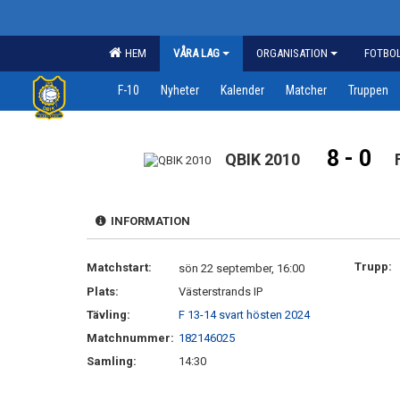
HEM
VÅRA LAG
ORGANISATION
FOTBO
F-10
Nyheter
Kalender
Matcher
Truppen
8 - 0
QBIK 2010
INFORMATION
Trupp:
Matchstart:
sön 22 september, 16:00
Plats:
Västerstrands IP
Tävling:
F 13-14 svart hösten 2024
Matchnummer:
182146025
Samling:
14:30