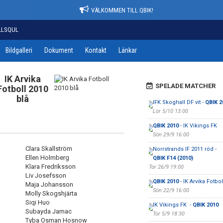
VÄLKOMMEN TILL QBIK!
LLSQUL
Bildgalleri
Dokument
Kontakt
Länkar
IK Arvika
SPELADE MATCHER
Fotboll 2010
blå
IFK Skoghall DF vit -
QBIK 2
Lör 5/10 13:00
QBIK 2010
- IK Vikings FK
Sön 29/9 16:00
Clara Skallström
Norrstrands IF 2011 röd -
Ellen Holmberg
QBIK F14 (2010)
Klara Fredriksson
Tor 26/9 19:00
Liv Josefsson
QBIK 2010
- IK Arvika Fotbol
Maja Johansson
Sön 22/9 16:00
Molly Skogshjärta
Siqi Huo
IK Vikings FK -
QBIK 2010
Subayda Jamac
Tor 5/9 18:30
Tyba Osman Hosnow