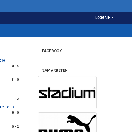
LOGGA IN
FACEBOOK
010
0 - 5
SAMARBETEN
3 - 0
1 - 2
l 2010 blå
8 - 0
0 - 2