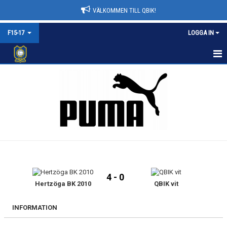
VÄLKOMMEN TILL QBIK!
F15-17
LOGGA IN
F15-17
NYHETER
KALENDER
MATCHER
TRUPPEN
4 - 0
BILDGALLERI
Hertzöga BK 2010
QBIK vit
DOKUMENT
INFORMATION
KONTAKT