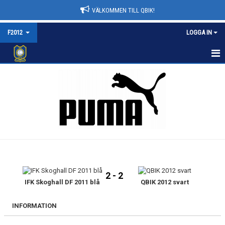
VÄLKOMMEN TILL QBIK!
F2012
LOGGA IN
F2012
NYHETER
KALENDER
MATCHER
TRUPPEN
2 - 2
BILDGALLERI
IFK Skoghall DF 2011 blå
QBIK 2012 svart
DOKUMENT
INFORMATION
KONTAKT