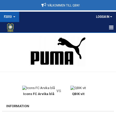
VÄLKOMMEN TILL QBIK!
F2013
LOGGA IN
F2013
NYHETER
KALENDER
MATCHER
TRUPPEN
vs
BILDGALLERI
Icons FC Arvika blå
QBIK vit
DOKUMENT
INFORMATION
KONTAKT