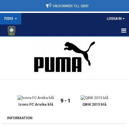
VÄLKOMMEN TILL QBIK!
F2013
LOGGA IN
F2013
NYHETER
KALENDER
MATCHER
TRUPPEN
9 - 1
BILDGALLERI
Icons FC Arvika blå
QBIK 2013 blå
DOKUMENT
INFORMATION
KONTAKT