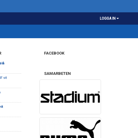
LOGGA IN
R
FACEBOOK
blå
SAMARBETEN
F vit
n
it