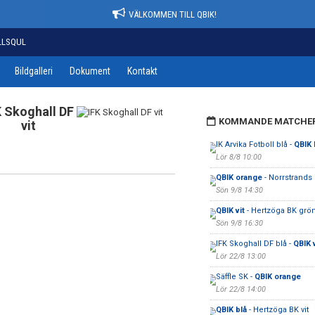
VÄLKOMMEN TILL QBIK!
LLSQUL
Bildgalleri
Dokument
Kontakt
K Skoghall DF
KOMMANDE MATCHE
vit
IK Arvika Fotboll blå -
QBIK 
Lör 8/8 10:00
QBIK orange
- Norrstrands I
Sön 9/8 14:30
QBIK vit
- Hertzöga BK grö
Sön 9/8 16:30
IFK Skoghall DF blå -
QBIK v
Lör 22/8 13:00
Säffle SK -
QBIK orange
Lör 22/8 14:00
QBIK blå
- Hertzöga BK vit