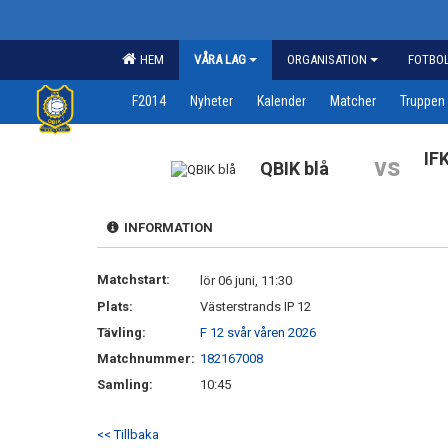
HEM
VÅRA LAG
ORGANISATION
FOTBO
F2014
Nyheter
Kalender
Matcher
Truppen
IF
vs
QBIK blå
INFORMATION
Matchstart:
lör 06 juni, 11:30
Plats:
Västerstrands IP 12
Tävling:
F 12 svår våren 2026
Matchnummer:
182167008
Samling:
10:45
<< Tillbaka