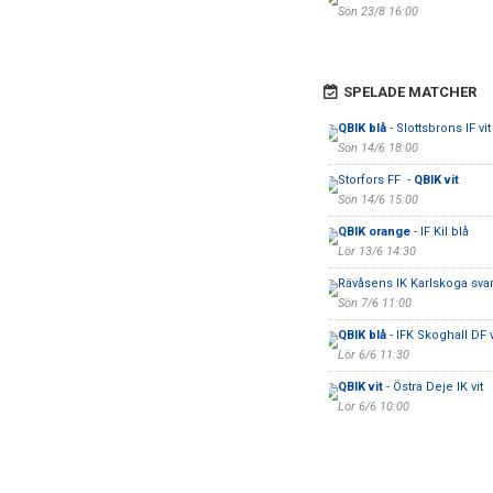
Sön 23/8 16:00
SPELADE MATCHER
QBIK blå
- Slottsbrons IF vit
Sön 14/6 18:00
Storfors FF -
QBIK vit
Sön 14/6 15:00
QBIK orange
- IF Kil blå
Lör 13/6 14:30
Rävåsens IK Karlskoga svar
Sön 7/6 11:00
QBIK blå
- IFK Skoghall DF v
Lör 6/6 11:30
QBIK vit
- Östra Deje IK vit
Lör 6/6 10:00