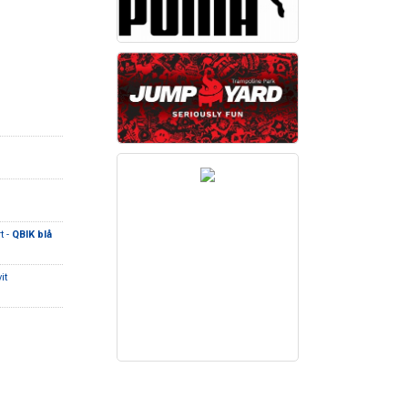
t -
QBIK blå
it