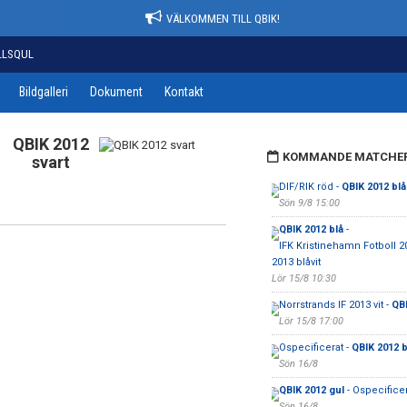
VÄLKOMMEN TILL QBIK!
LLSQUL
Bildgalleri
Dokument
Kontakt
QBIK 2012
KOMMANDE MATCHE
svart
DIF/RIK röd -
QBIK 2012 blå
Sön 9/8 15:00
QBIK 2012 blå
-
IFK Kristinehamn Fotboll 2
2013 blåvit
Lör 15/8 10:30
Norrstrands IF 2013 vit -
QBI
Lör 15/8 17:00
Ospecificerat -
QBIK 2012 b
Sön 16/8
QBIK 2012 gul
- Ospecificer
Sön 16/8