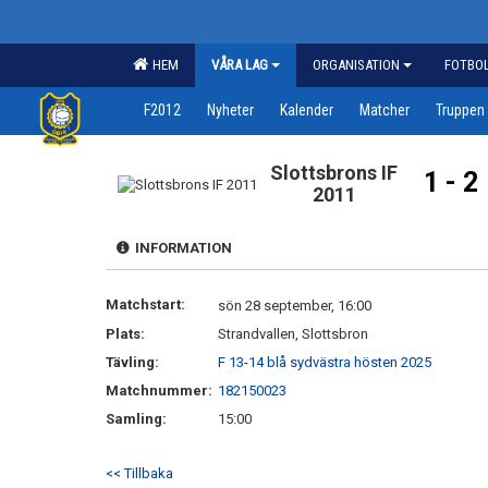
HEM
VÅRA LAG
ORGANISATION
FOTBO
F2012
Nyheter
Kalender
Matcher
Truppen
Slottsbrons IF
1 - 2
2011
INFORMATION
Matchstart:
sön 28 september, 16:00
Plats:
Strandvallen, Slottsbron
Tävling:
F 13-14 blå sydvästra hösten 2025
Matchnummer:
182150023
Samling:
15:00
<< Tillbaka