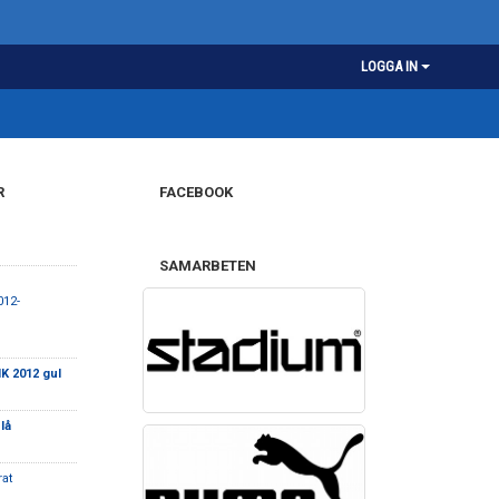
LOGGA IN
R
FACEBOOK
SAMARBETEN
012-
K 2012 gul
lå
at