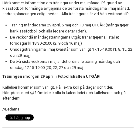
Här kommer information om träningar under maj månad. På grund av
klassfotboll för många av tjejerna de tre första måndagarna i maj månad,
ändras planeringen enligt nedan. Alla träningarna är vid Västerstrands IP.
Träning måndagarna 29 april, 6 maj och 13 maj UTGÅR (många tjejer
har klassfotboll och alla ledare deltar i den).
De veckor då måndagsträningarna utgår, tränar tjejerna i stället
torsdagar kl 18.30-20.00 (2, 9 och 16 maj)
Onsdagsträningarna i maj kvarstår som vanligt 17.15-19.00 (1, 8, 15, 22
och 29 maj)
De två sista veckorna i maj är det ordinarie träning måndag och
onsdag 17.15-19.00 (20, 22, 27 och 29 maj
Träningen imorgon 29 april i Fotbollshallen UTGÅR!
Kallelser kommer som vanligt. Håll extra koll på dagar och tider.
Hängde ni med 😊? Om inte, kolla in kalendariet och kallelserna och gå
efter dem!
//Ledarna