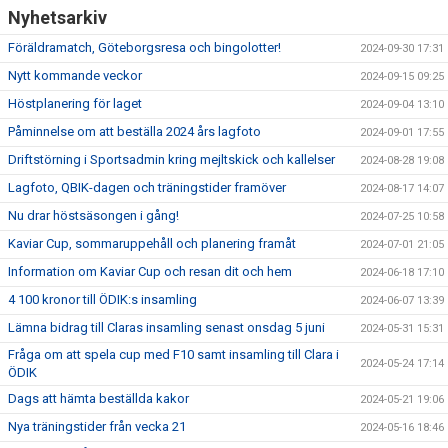
Nyhetsarkiv
Föräldramatch, Göteborgsresa och bingolotter!
2024-09-30 17:31
Nytt kommande veckor
2024-09-15 09:25
Höstplanering för laget
2024-09-04 13:10
Påminnelse om att beställa 2024 års lagfoto
2024-09-01 17:55
Driftstörning i Sportsadmin kring mejltskick och kallelser
2024-08-28 19:08
Lagfoto, QBIK-dagen och träningstider framöver
2024-08-17 14:07
Nu drar höstsäsongen i gång!
2024-07-25 10:58
Kaviar Cup, sommaruppehåll och planering framåt
2024-07-01 21:05
Information om Kaviar Cup och resan dit och hem
2024-06-18 17:10
4 100 kronor till ÖDIK:s insamling
2024-06-07 13:39
Lämna bidrag till Claras insamling senast onsdag 5 juni
2024-05-31 15:31
Fråga om att spela cup med F10 samt insamling till Clara i
2024-05-24 17:14
ÖDIK
Dags att hämta beställda kakor
2024-05-21 19:06
Nya träningstider från vecka 21
2024-05-16 18:46