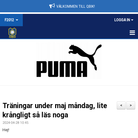
VÄLKOMMEN TILL QBIK!
F2012
LOGGA IN
F2012
NYHETER
KALENDER
MATCHER
TRUPPEN
Träningar under maj måndag, lite
<
>
BILDGALLERI
krångligt så läs noga
2024-04-28 10:45
DOKUMENT
Hej!
KONTAKT