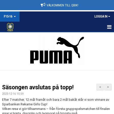
VÄLKOMMEN TILL QBIK!
F15-16
LOGGA IN
HEM
NYHETER
KALENDER
MATCHER
TRUPPEN
Säsongen avslutas på topp!
<
>
BILDGALLERI
2025-12-16 15:59
Efter 7 matcher, 12 mål framåt och bara 2 mål bakåt står vi som vinnare av
DOKUMENT
Sparbanken Rekarne Girls Cup!
Vilken resa vi gör tillsammans – från första gruppspelsmatchen till finalen
visar vi hjärta, disciplin och lagmoral på högsta nivå.
KONTAKT