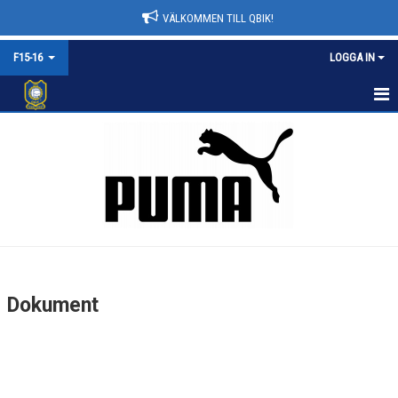
VÄLKOMMEN TILL QBIK!
F15-16
LOGGA IN
HEM
NYHETER
KALENDER
MATCHER
TRUPPEN
Dokument
BILDGALLERI
DOKUMENT
KONTAKT