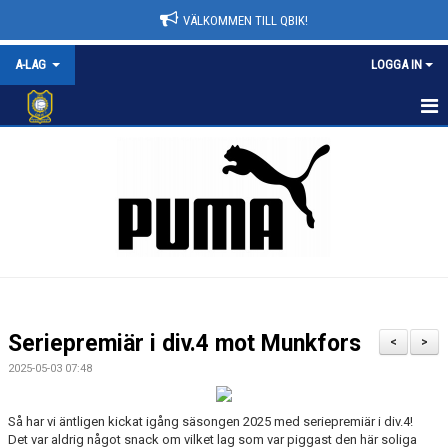
VÄLKOMMEN TILL QBIK!
A-LAG
LOGGA IN
A-LAG
NYHETER
KALENDER
MATCHER
TRUPPEN
Seriepremiär i div.4 mot Munkfors
<
>
BILDGALLERI
2025-05-03 07:48
DOKUMENT
Så har vi äntligen kickat igång säsongen 2025 med seriepremiär i div.4!
Det var aldrig något snack om vilket lag som var piggast den här soliga
KONTAKT