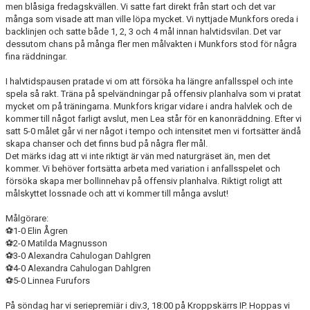
men blåsiga fredagskvällen. Vi satte fart direkt från start och det var
många som visade att man ville löpa mycket. Vi nyttjade Munkfors oreda i
backlinjen och satte både 1, 2, 3 och 4 mål innan halvtidsvilan. Det var
dessutom chans på många fler men målvakten i Munkfors stod för några
fina räddningar.
I halvtidspausen pratade vi om att försöka ha längre anfallsspel och inte
spela så rakt. Träna på spelvändningar på offensiv planhalva som vi pratat
mycket om på träningarna. Munkfors krigar vidare i andra halvlek och de
kommer till något farligt avslut, men Lea står för en kanonräddning. Efter vi
satt 5-0 målet går vi ner något i tempo och intensitet men vi fortsätter ändå
skapa chanser och det finns bud på några fler mål.
Det märks idag att vi inte riktigt är vän med naturgräset än, men det
kommer. Vi behöver fortsätta arbeta med variation i anfallsspelet och
försöka skapa mer bollinnehav på offensiv planhalva. Riktigt roligt att
målskyttet lossnade och att vi kommer till många avslut!
Målgörare:
⚽️1-0 Elin Ågren
⚽️2-0 Matilda Magnusson
⚽️3-0 Alexandra Cahulogan Dahlgren
⚽️4-0 Alexandra Cahulogan Dahlgren
⚽️5-0 Linnea Furufors
På söndag har vi seriepremiär i div.3, 18:00 på Kroppskärrs IP. Hoppas vi