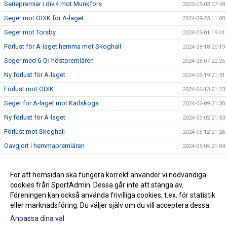
Seriepremiär i div.4 mot Munkfors
2025-05-03 07:48
Seger mot ÖDIK för A-laget
2024-09-23 11:00
Seger mot Torsby
2024-09-01 19:41
Förlust för A-laget hemma mot Skoghall
2024-08-18 20:19
Seger med 6-0 i höstpremiären
2024-08-07 22:25
Ny förlust för A-laget
2024-06-19 21:31
Förlust mot ÖDIK
2024-06-13 21:23
Seger för A-laget mot Karlskoga
2024-06-09 21:30
Ny förlust för A-laget
2024-06-02 21:33
Förlust mot Skoghall
2024-05-12 21:26
Oavgjort i hemmapremiären
2024-05-05 21:04
Seger för QBIKs A-lag mot Ämterviks FF
2024-04-07 21:45
Tufft i andra träningsmatchen
För att hemsidan ska fungera korrekt använder vi nödvändiga
2024-03-24 16:11
cookies från SportAdmin. Dessa går inte att stänga av.
Årets första träningsmatch avklarad
2024-03-17 15:56
Föreningen kan också använda frivilliga cookies, t.ex. för statistik
eller marknadsföring. Du väljer själv om du vill acceptera dessa.
Anpassa dina val