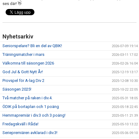
ses där! 👋
Nyhetsarkiv
Seniorspelare? Bli en del av QBIK!
2026-07-09 19:14
Träningsmatcher i mars
2026-03-11 17:02
Välkomna till säsongen 2026
2026-02-26 16:04
God Jul & Gott Nytt År!
2025-12-19 13:17
Provspel för A-lag Div 2
2025-12-08 10:30
Säsongen 2025!
2025-10-22 22:05
Två matcher på raken i div.4.
2025-05-31 18:05
ÖDIK på bortaplan och 1 poäng
2025-05-18 22:45
Hemmapremiär i div.3 och 3 poäng!
2025-05-11 21:39
Fredagskväll i Råda!
2025-05-10 13:22
Seriepremiären avklarad i div.3!
2025-05-06 09:10