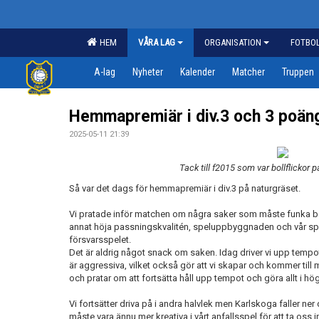
HEM
VÅRA LAG
ORGANISATION
FOTBO
A-lag
Nyheter
Kalender
Matcher
Truppen
Hemmapremiär i div.3 och 3 poän
2025-05-11 21:39
Tack till f2015 som var bollflickor 
Så var det dags för hemmapremiär i div.3 på naturgräset.
Vi pratade inför matchen om några saker som måste funka bät
annat höja passningskvalitén, speluppbyggnaden och vår spe
försvarsspelet.
Det är aldrig något snack om saken. Idag driver vi upp tempot 
är aggressiva, vilket också gör att vi skapar och kommer till m
och pratar om att fortsätta håll upp tempot och göra allt i hög
Vi fortsätter driva på i andra halvlek men Karlskoga faller ner 
måste vara ännu mer kreativa i vårt anfallsspel för att ta oss in 