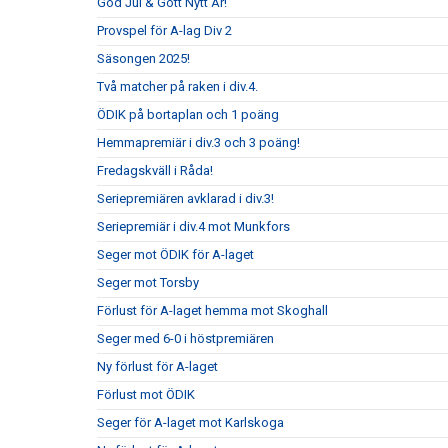
God Jul & Gott Nytt År!
Provspel för A-lag Div 2
Säsongen 2025!
Två matcher på raken i div.4.
ÖDIK på bortaplan och 1 poäng
Hemmapremiär i div.3 och 3 poäng!
Fredagskväll i Råda!
Seriepremiären avklarad i div.3!
Seriepremiär i div.4 mot Munkfors
Seger mot ÖDIK för A-laget
Seger mot Torsby
Förlust för A-laget hemma mot Skoghall
Seger med 6-0 i höstpremiären
Ny förlust för A-laget
Förlust mot ÖDIK
Seger för A-laget mot Karlskoga