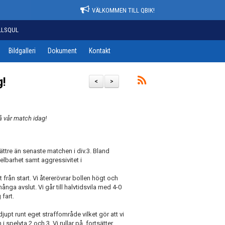
VÄLKOMMEN TILL QBIK!
LLSQUL
Bildgalleri
Dokument
Kontakt
g!
<
>
på vår match idag!
tre än senaste matchen i div.3. Bland
lbarhet samt aggressivitet i
från start. Vi återerövrar bollen högt och
ånga avslut. Vi går till halvtidsvila med 4-0
 fart.
djupt runt eget straffområde vilket gör att vi
i spelyta 2 och 3. Vi rullar på, fortsätter