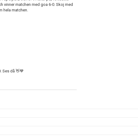
a och vinner matchen med goa 6-0. Skoj med
om hela matchen.
0. Ses då 👋💙