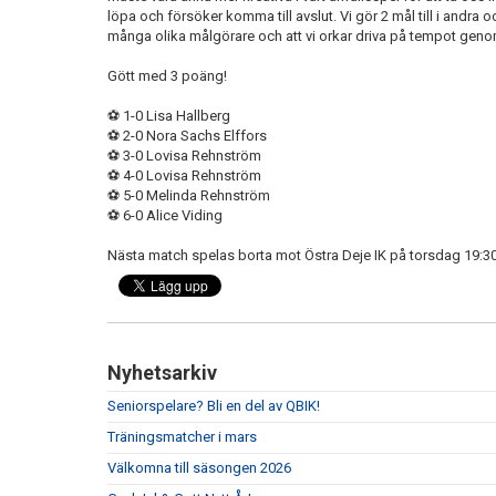
löpa och försöker komma till avslut. Vi gör 2 mål till i andr
många olika målgörare och att vi orkar driva på tempot gen
Gött med 3 poäng!
⚽️ 1-0 Lisa Hallberg
⚽️ 2-0 Nora Sachs Elffors
⚽️ 3-0 Lovisa Rehnström
⚽️ 4-0 Lovisa Rehnström
⚽️ 5-0 Melinda Rehnström
⚽️ 6-0 Alice Viding
Nästa match spelas borta mot Östra Deje IK på torsdag 19:3
Nyhetsarkiv
Seniorspelare? Bli en del av QBIK!
Träningsmatcher i mars
Välkomna till säsongen 2026