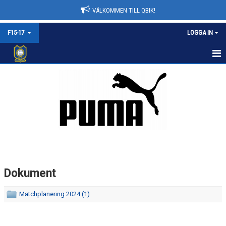
VÄLKOMMEN TILL QBIK!
F15-17
LOGGA IN
F15-17
NYHETER
KALENDER
MATCHER
TRUPPEN
Dokument
BILDGALLERI
Matchplanering 2024 (1)
DOKUMENT
KONTAKT