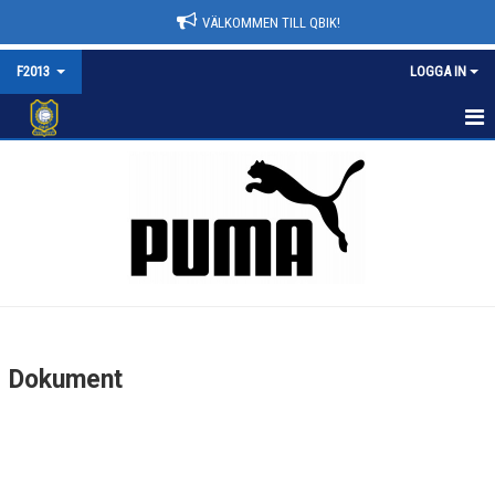
VÄLKOMMEN TILL QBIK!
F2013
LOGGA IN
F2013
NYHETER
KALENDER
MATCHER
TRUPPEN
Dokument
BILDGALLERI
DOKUMENT
KONTAKT