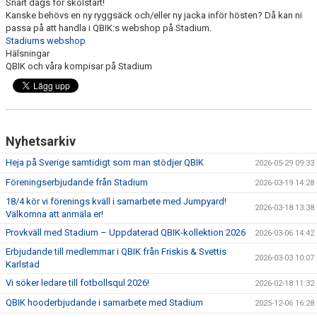
Snart dags för skolstart!
Kanske behövs en ny ryggsäck och/eller ny jacka inför hösten? Då kan ni
passa på att handla i QBIK:s webshop på Stadium.
FILM
Stadiums webshop
Hälsningar
DOKUMENT
QBIK och våra kompisar på Stadium
LEDARE
Nyhetsarkiv
Heja på Sverige samtidigt som man stödjer QBIK
2026-05-29 09:33
Föreningserbjudande från Stadium
2026-03-19 14:28
18/4 kör vi förenings kväll i samarbete med Jumpyard!
2026-03-18 13:38
Välkomna att anmäla er!
Provkväll med Stadium – Uppdaterad QBIK-kollektion 2026
2026-03-06 14:42
Erbjudande till medlemmar i QBIK från Friskis & Svettis
2026-03-03 10:07
Karlstad
Vi söker ledare till fotbollsqul 2026!
2026-02-18 11:32
QBIK hooderbjudande i samarbete med Stadium
2025-12-06 16:28