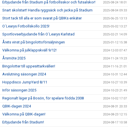
Erbjudande från Stadium på fotbollsskor och futsalskor!
2025-08-24 18:01
Snart skolstart! Handla ryggsäck och jacka på Stadium
2025-08-04 09:33
Stort tack till alla er som svarat på QBIKs enkäter
2025-06-25 13:13
O´Learys Fotbollskollo 2025!
2025-05-02 13:27
Sportlovserbjudande från O´Learys Karlstad
2025-02-21 14:09
Årets vinst på bingolottoförsäljningen
2025-01-12 15:38
Välkomna på julklappskväll 9/12!
2024-12-03 07:47
Årsmöte 2025
2024-11-24 19:23
Bingolotter till uppesittarkvällen!
2024-11-16 21:01
Avslutning säsongen 2024
2024-10-31 12:44
Hoppdisco JumpYard 8/11
2024-10-27 10:39
Inför säsongen 2025
2024-10-23 21:49
Regionalt läger på Bosön, för spelare födda 2008
2024-10-02 17:07
QBIK-dagen 2024
2024-08-31 20:33
Välkomna på QBIK-dagen!
2024-08-23 12:15
Erbjudande från Stadium!
2024-08-17 10:58