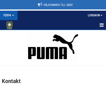
VÄLKOMMEN TILL QBIK!
F2014
LOGGA IN
F2014
NYHETER
KALENDER
MATCHER
TRUPPEN
Kontakt
BILDGALLERI
DOKUMENT
KONTAKT